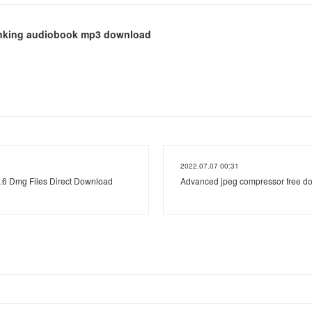
hinking audiobook mp3 download
2022.07.07 00:31
.6 Dmg Files Direct Download
Advanced jpeg compressor free dow