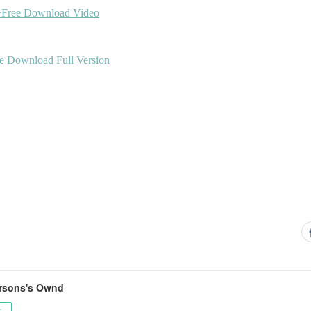
rsons's Ownd
ー