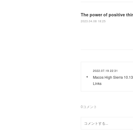
The power of positive t
2023.04.08 18:25
2022.07.19 22:31
Macos High Sierra 10.13
Links
0
コメント